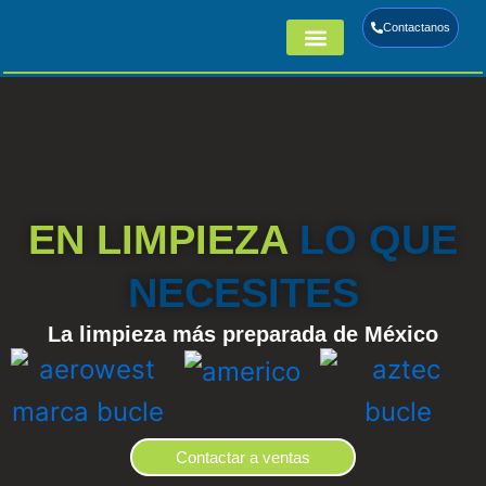
Ir
Contactanos
al
¿Quiénes Somos?
Nuestras Marcas
contenido
EN LIMPIEZA
LO QUE
NECESITES
La limpieza más preparada de México
Contactar a ventas