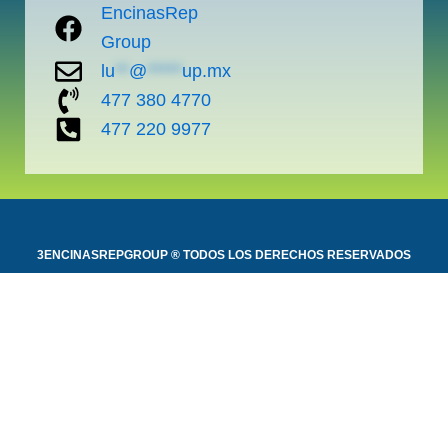
EncinasRep
Group
lu
**
@
*****
up.mx
477 380 4770
477 220 9977
3ENCINASREPGROUP ® TODOS LOS DERECHOS RESERVADOS